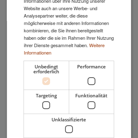
Informationen über Ihre Nutzung unserer
Website auch an unsere Werbe- und
1.2 mb
Download
Analysepartner weiter, die diese
möglicherweise mit anderen Informationen
kombinieren, die Sie ihnen bereitgestellt
haben oder die sie im Rahmen Ihrer Nutzung
ihrer Dienste gesammelt haben.
Weitere
Tests und andere Dokumentation
Informationen
Unbedingt
Performance
Superwood unter extremen
erforderlich
Klimabedingungen getestet -
Technologisches Institut
Die Testergebnisse des Technologischen Instituts
Targeting
Funktionalität
zeigen, dass imprägnierte Fichte für senkrechte
Fassadenverkleidungen von Superwood in einem
gemäßigten Klima wie Dänemark mindestens 30
Jahre hält, wenn das Holz keinen Bodenkontakt hat.
Unklassifizierte
Die angegebene Lebensdauer ist nur ein Richtwert,
da auch die Konstruktion, die Pflege und die
klimatischen Bedingungen einen Einfluss darauf