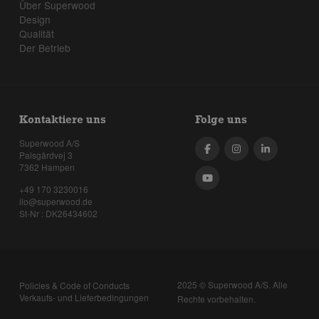
Über Superwood
Design
Qualität
Der Betrieb
Kontaktiere uns
Folge uns
Superwood A/S
Palsgårdvej 3
7362 Hampen
+49 170 3230016
ilo@superwood.de
St-Nr : DK26434602
2025 © Superwood A/S. Alle
Policies & Code of Conducts
Verkaufs- und Lieferbedingungen
Rechte vorbehalten.