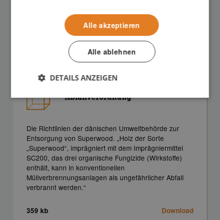
haben. Im Vergleich dazu hat ungeschützte Fichte bei
gleicher Belastung eine Lebensdauer von 5-10
Jahren.
Alle akzeptieren
1.4 mb
Download
Alle ablehnen
DETAILS ANZEIGEN
Abfallverordnung
Die Richtlinien der dänischen Umweltbehörde zur
Entsorgung von Superwood. „Holz der Sorte
„Superwood“, imprägniert mit dem Imprägniermittel
SC200, das drei organische Fungizide (Wirkstoffe)
enthält, kann in konventionellen
Müllverbrennungsanlagen als ungefährlicher Abfall
verbrannt werden.“
359 kb
Download