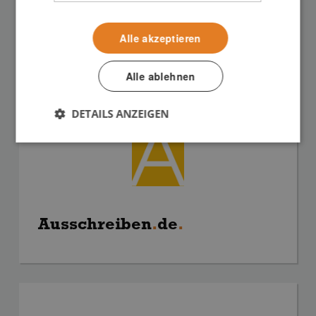
Zeichnungsdateien
.
Alle akzeptieren
Alle ablehnen
DETAILS ANZEIGEN
Ausschreiben
.
de
.