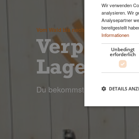
Wir verwenden Coo
analysieren. Wir 
Analysepartner wei
bereitgestellt ha
Vom Wald bis nach Hause
Informationen
Verpacku
Unbedingt
erforderlich
Lagerung
Du bekommst es so, wie du es h
DETAILS ANZ