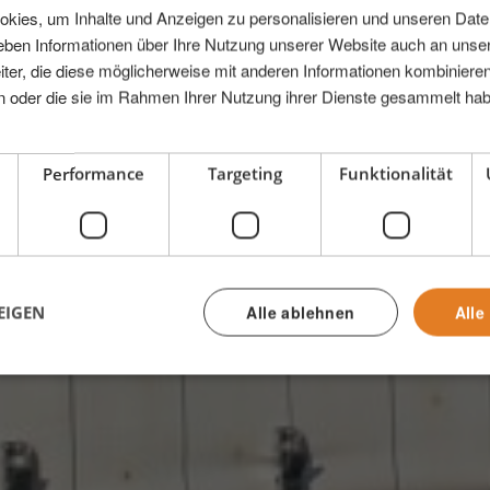
kies, um Inhalte und Anzeigen zu personalisieren und unseren Dat
geben Informationen über Ihre Nutzung unserer Website auch an uns
ter, die diese möglicherweise mit anderen Informationen kombinieren
ben oder die sie im Rahmen Ihrer Nutzung ihrer Dienste gesammelt ha
ng und
Performance
Targeting
Funktionalität
.
aben willst. Wir haben die Logistik im G
EIGEN
Alle ablehnen
Alle