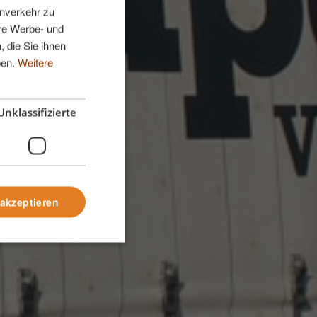
enverkehr zu
ere Werbe- und
, die Sie ihnen
ben.
Weitere
Unklassifizierte
riff.
 akzeptieren