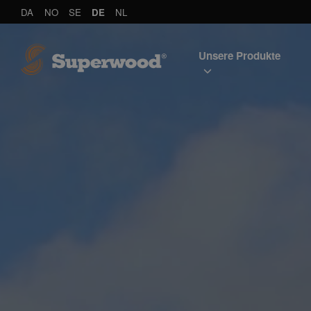
DA
NO
SE
DE
NL
Unsere Produkte