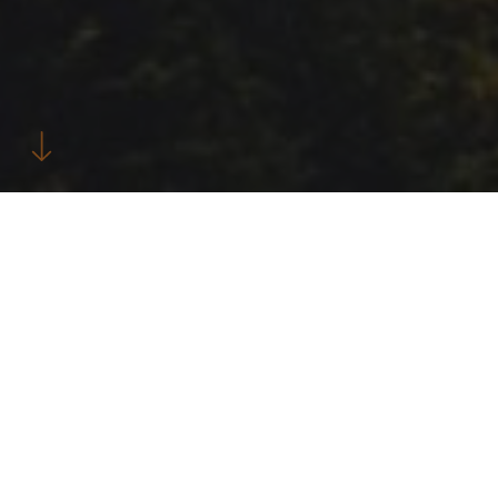
Wer ist Superwood?
Mit deiner Anmeldung akzeptierst du diese Bedingungen
für unsere Verarbeitung deiner personenbezogenen
Daten. Wir erfassen Informationen von dir, wenn du
unsere Website nutzt, ein Kontaktformular ausfüllst oder
andere Aktionen auf unserer Website durchführst. Wir
speichern diese Informationen in unserem System und
verwenden sie möglicherweise, um uns mit dir in