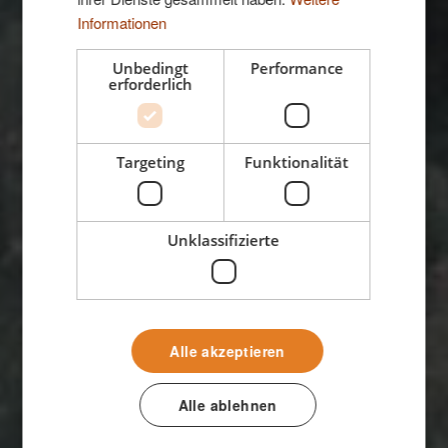
Informationen
Datenschutz
Unbedingt
Performance
erforderlich
erklärung
.
Targeting
Funktionalität
Siehe hier, wie wir deine Kontaktdaten
verarbeiten
Unklassifizierte
Alle akzeptieren
Alle ablehnen