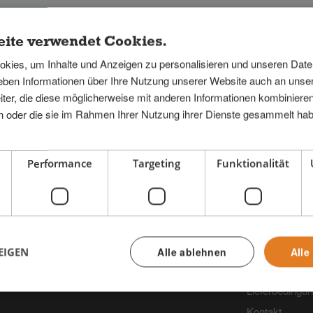
ite verwendet Cookies.
Search for:
kies, um Inhalte und Anzeigen zu personalisieren und unseren Dat
geben Informationen über Ihre Nutzung unserer Website auch an uns
ter, die diese möglicherweise mit anderen Informationen kombinieren
ben oder die sie im Rahmen Ihrer Nutzung ihrer Dienste gesammelt ha
Performance
Targeting
Funktionalität
s nach
Lass dich inspirieren
Technische
Selbst gestalten
Technischer S
Referenzen
Fragen und An
EIGEN
Alle ablehnen
Alle
Händler
rung und
Verkaufs- und
Lieferbedingu
Kontakt