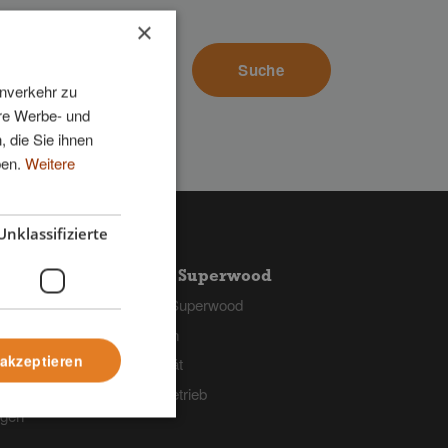
×
enverkehr zu
ere Werbe- und
, die Sie ihnen
ben.
Weitere
Unklassifizierte
r Support
Über Superwood
upport
Über Superwood
tworten
Design
 akzeptieren
Qualität
Der Betrieb
ngen