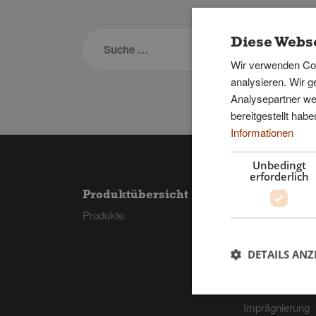
Diese Webse
Wir verwenden Coo
analysieren. Wir 
Analysepartner wei
bereitgestellt ha
Informationen
Unbedingt
erforderlich
Produktübersicht
Vom Wald bi
Hause
Produkte
Der Wald
Zuschnitt
DETAILS ANZ
Qualitätssortie
Spalten
Imprägnierung