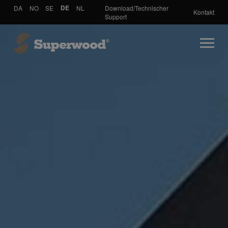
DA
NO
SE
DE
NL
Download/Technischer
Kontakt
Support