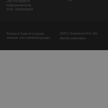
+49 170 3230016
ilo@superwood.de
St-Nr : DK26434602
2025 © Superwood A/S. Alle
Policies & Code of Conducts
Verkaufs- und Lieferbedingungen
Rechte vorbehalten.