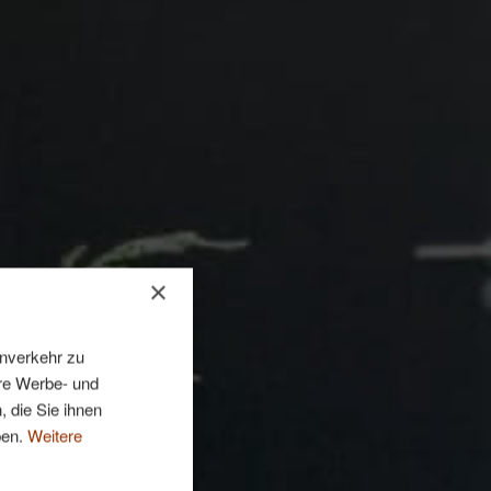
×
enverkehr zu
ere Werbe- und
, die Sie ihnen
ben.
Weitere