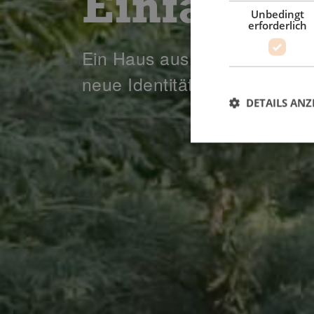
Einfamili
Unbedingt
erforderlich
Ein Haus aus den 60er Jahr
neue Identität.
DETAILS ANZ