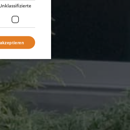
kov
Unklassifizierte
 akzeptieren