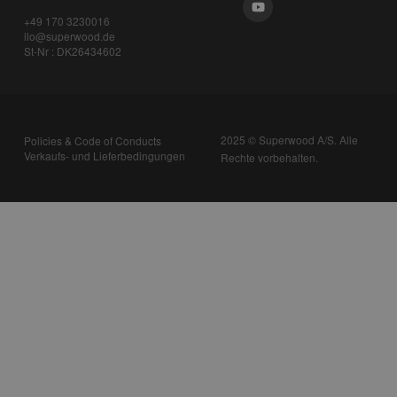
+49 170 3230016
ilo@superwood.de
St-Nr : DK26434602
2025 © Superwood A/S. Alle
Policies & Code of Conducts
Verkaufs- und Lieferbedingungen
Rechte vorbehalten.